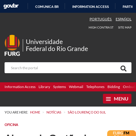
COMUNICA BR
INFORMATION ACCESS
PARTICI
SKIP
PORTUGUÊS
ESPAÑOL
TO
HIGH CONTRAST
SITE MAP
CONTENT
Universidade
Federal do Rio Grande
Information Access
Library
Systems
Webmail
Telephones
Bidding
Ombuds
MENU
>
>
YOU ARE HERE:
HOME
NOTÍCIAS
SÃO LOURENÇO DO SUL
OFICINA