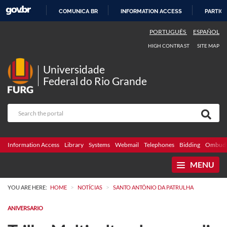
COMUNICA BR
INFORMATION ACCESS
PARTICI
SKIP
PORTUGUÊS
ESPAÑOL
TO
HIGH CONTRAST
SITE MAP
CONTENT
Universidade
Federal do Rio Grande
Information Access
Library
Systems
Webmail
Telephones
Bidding
Ombuds
MENU
>
>
YOU ARE HERE:
HOME
NOTÍCIAS
SANTO ANTÔNIO DA PATRULHA
ANIVERSARIO