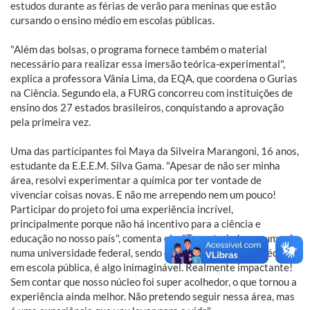
estudos durante as férias de verão para meninas que estão
cursando o ensino médio em escolas públicas.
"Além das bolsas, o programa fornece também o material
necessário para realizar essa imersão teórica-experimental",
explica a professora Vânia Lima, da EQA, que coordena o Gurias
na Ciência. Segundo ela, a FURG concorreu com instituições de
ensino dos 27 estados brasileiros, conquistando a aprovação
pela primeira vez.
Uma das participantes foi Maya da Silveira Marangoni, 16 anos,
estudante da E.E.E.M. Silva Gama. "Apesar de não ser minha
área, resolvi experimentar a química por ter vontade de
vivenciar coisas novas. E não me arrependo nem um pouco!
Participar do projeto foi uma experiência incrível,
principalmente porque não há incentivo para a ciência e
educação no nosso país", comenta ela. "Ter estudado por um mês
numa universidade federal, sendo estudande do ensino médio
em escola pública, é algo inimaginável. Realmente impactante!
Sem contar que nosso núcleo foi super acolhedor, o que tornou a
experiência ainda melhor. Não pretendo seguir nessa área, mas