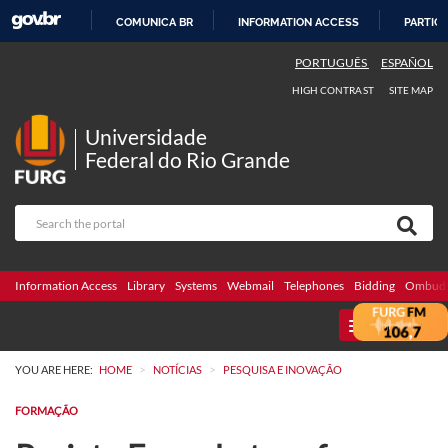
COMUNICA BR
INFORMATION ACCESS
PARTICI
SKIP
PORTUGUÊS
ESPAÑOL
TO
HIGH CONTRAST
SITE MAP
CONTENT
Universidade
Federal do Rio Grande
Information Access
Library
Systems
Webmail
Telephones
Bidding
Ombuds
MENU
>
>
YOU ARE HERE:
HOME
NOTÍCIAS
PESQUISA E INOVAÇÃO
FORMAÇÃO