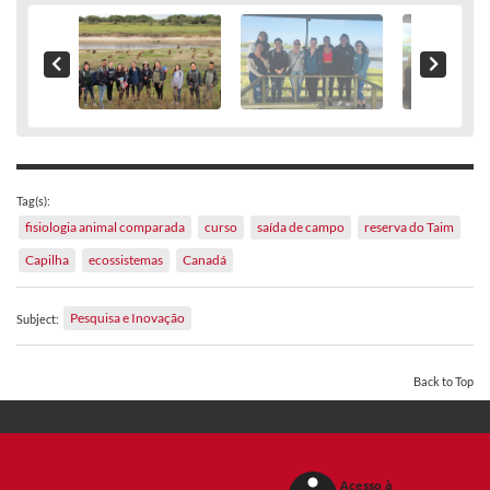
Tag(s):
fisiologia animal comparada
curso
saída de campo
reserva do Taim
Capilha
ecossistemas
Canadá
Pesquisa e Inovação
Subject:
Back to Top