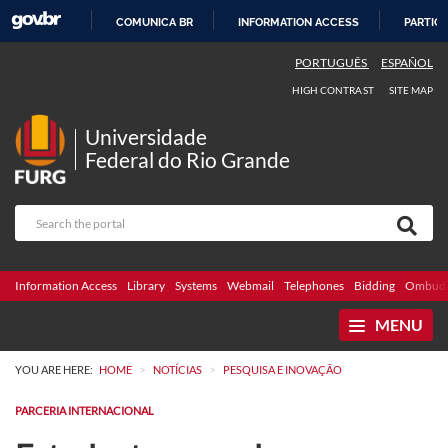
COMUNICA BR
INFORMATION ACCESS
PARTICI
SKIP
PORTUGUÊS
ESPAÑOL
TO
HIGH CONTRAST
SITE MAP
CONTENT
Universidade
Federal do Rio Grande
Information Access
Library
Systems
Webmail
Telephones
Bidding
Ombuds
MENU
>
>
YOU ARE HERE:
HOME
NOTÍCIAS
PESQUISA E INOVAÇÃO
PARCERIA INTERNACIONAL