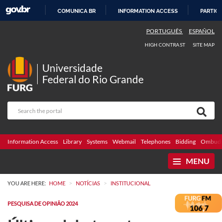
COMUNICA BR
INFORMATION ACCESS
PARTICI
SKIP
PORTUGUÊS
ESPAÑOL
TO
HIGH CONTRAST
SITE MAP
CONTENT
Universidade
Federal do Rio Grande
Information Access
Library
Systems
Webmail
Telephones
Bidding
Ombuds
MENU
>
>
YOU ARE HERE:
HOME
NOTÍCIAS
INSTITUCIONAL
PESQUISA DE OPINIÃO 2024