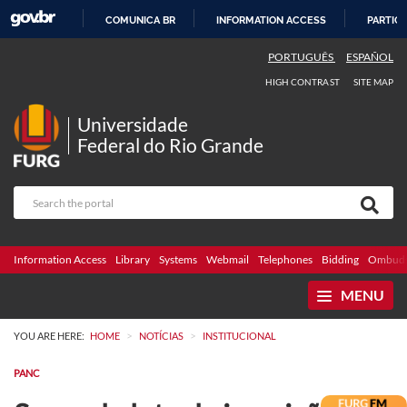
COMUNICA BR
INFORMATION ACCESS
PARTICI
SKIP
PORTUGUÊS
ESPAÑOL
TO
HIGH CONTRAST
SITE MAP
CONTENT
Universidade
Federal do Rio Grande
Information Access
Library
Systems
Webmail
Telephones
Bidding
Ombuds
MENU
>
>
YOU ARE HERE:
HOME
NOTÍCIAS
INSTITUCIONAL
PANC