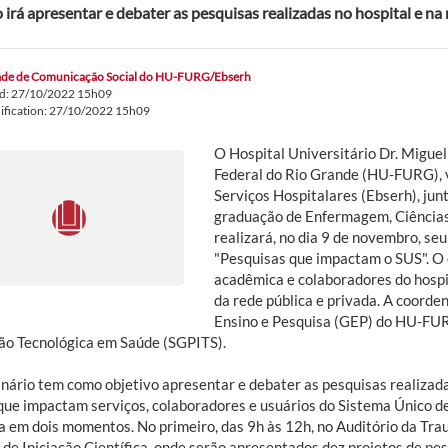
 irá apresentar e debater as pesquisas realizadas no hospital e na
de de Comunicação Social do HU-FURG/Ebserh
ed: 27/10/2022 15h09
ification: 27/10/2022 15h09
O Hospital Universitário Dr. Miguel
Federal do Rio Grande (HU-FURG), v
Serviços Hospitalares (Ebserh), ju
graduação de Enfermagem, Ciências
realizará, no dia 9 de novembro, se
"Pesquisas que impactam o SUS". O
acadêmica e colaboradores do hospi
da rede pública e privada. A coorde
Ensino e Pesquisa (GEP) do HU-FURG
ão Tecnológica em Saúde (SGPITS).
nário tem como objetivo apresentar e debater as pesquisas realizad
que impactam serviços, colaboradores e usuários do Sistema Único d
da em dois momentos. No primeiro, das 9h às 12h, no Auditório da T
 de Iniciação Científica, onde serão apresentados dez projetos de pe