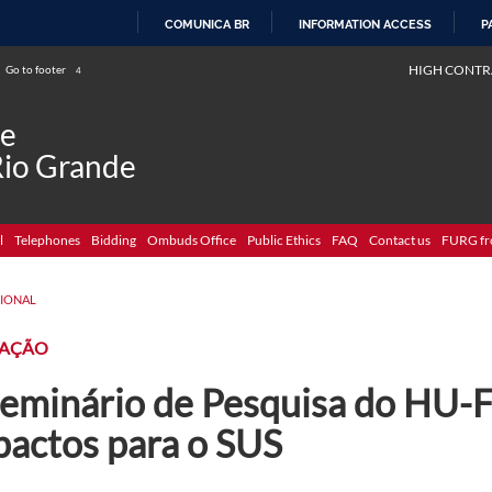
COMUNICA BR
INFORMATION ACCESS
P
SKIP
HIGH CONTR
Go to footer
4
TO
CONTENT
de
Rio Grande
l
Telephones
Bidding
Ombuds Office
Public Ethics
FAQ
Contact us
FURG fr
CIONAL
AÇÃO
 Seminário de Pesquisa do HU
pactos para o SUS