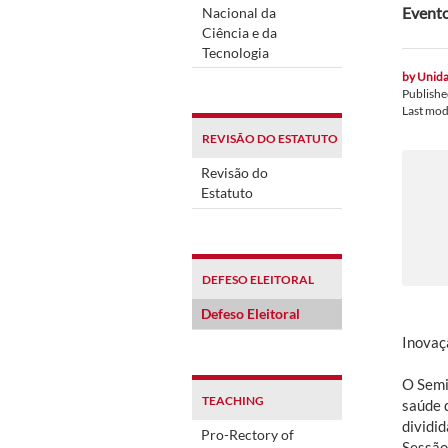
Evento
Nacional da
Ciência e da
Tecnologia
by
Unida
Publish
Last mod
REVISÃO DO ESTATUTO
Revisão do
Estatuto
DEFESO ELEITORAL
Defeso Eleitoral
Inovaç
O Semi
TEACHING
saúde 
dividi
Pro-Rectory of
Sessão