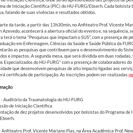
ma de Iniciação Científica (PIC) do HU-FURG/Ebserh. Cada bolsista 
a, falando de suas vivências e resultados obtidos.
arte da tarde, a partir das 13h30min, no Anfiteatro Prof. Vicente Ma
 Azevedo, acontecerá a abertura oficial do evento e, na sequência, 
ra terá o tema "Pesquisas que impactam o SUS", com a presença de p
aduação em Enfermagem, Ciências da Saúde e Saúde Pública da FURG.
ntarão as pesquisas que contribuem para o desenvolvimento do Sist
ados e impactos. A segunda mesa, que será dividida em duas rodadas, 
os Especializados do HU-FURG" com a presença de colaboradores do h
sidade que desenvolvem pesquisas de alto impacto ligadas aos serviç
rá certificado de participação. As inscrições podem ser realizadas
ne
amação
- Auditório da Traumatologia do HU-FURG
ssão de Iniciação Científica
ntação de dez projetos desenvolvidos por bolsistas do Programa de In
Ebserh.
– Anfiteatro Prof. Vicente Mariano Pias, na Área Acadêmica Prof. N