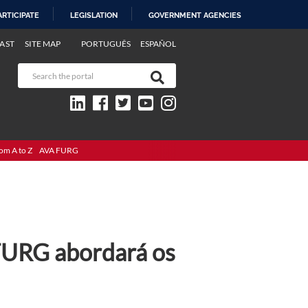
ARTICIPATE
LEGISLATION
GOVERNMENT AGENCIES
AST
SITE MAP
PORTUGUÊS
ESPAÑOL
om A to Z
AVA FURG
-FURG abordará os