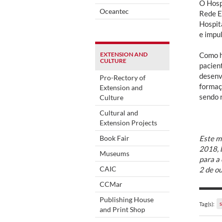
O Hosp
Oceantec
Rede E
Hospita
e impu
EXTENSION AND
Como h
CULTURE
pacien
desenv
Pro-Rectory of
formaç
Extension and
sendo 
Culture
Cultural and
Extension Projects
Book Fair
Este ma
2018, 
Museums
para a 
CAIC
2 de o
CCMar
Publishing House
Tag(s):
and Print Shop