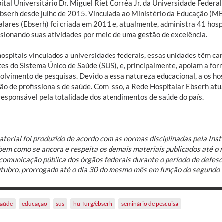
ital Universitário Dr. Miguel Riet Corrêa Jr. da Universidade Feder
bserh desde julho de 2015. Vinculada ao Ministério da Educação (ME
lares (Ebserh) foi criada em 2011 e, atualmente, administra 41 hospi
lsionando suas atividades por meio de uma gestão de excelência.
ospitais vinculados a universidades federais, essas unidades têm car
tes do Sistema Único de Saúde (SUS), e, principalmente, apoiam a for
olvimento de pesquisas. Devido a essa natureza educacional, a os ho
ão de profissionais de saúde. Com isso, a Rede Hospitalar Ebserh a
responsável pela totalidade dos atendimentos de saúde do país.
terial foi produzido de acordo com as normas disciplinadas pela Inst
bem como se ancora e respeita os demais materiais publicados até 
comunicação pública dos órgãos federais durante o período de defeso 
utubro, prorrogado até o dia 30 do mesmo mês em função do segundo 
saúde
educação
sus
hu-furg/ebserh
seminário de pesquisa