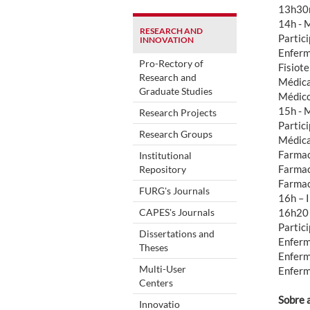
13h30m
14h - 
RESEARCH AND
Partic
INNOVATION
Enferm
Pro-Rectory of
Fisiot
Research and
Médica
Graduate Studies
Médico
15h - 
Research Projects
Partic
Research Groups
Médica
Farmac
Institutional
Farmac
Repository
Farmac
FURG's Journals
16h – 
CAPES's Journals
16h20 
Partic
Dissertations and
Enferm
Theses
Enferm
Multi-User
Enferm
Centers
Sobre 
Innovatio