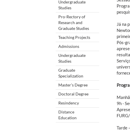
Undergraduate
Progra
Studies
pesquis
Pro-Rectory of
Research and
Já na p
Graduate Studies
Newton
primei
Teaching Projects
Pós-gr
Admissions
aprese
result
Undergraduate
Serviç
Studies
univer
Graduate
fornece
Specialization
Master's Degree
Progr
Doctoral Degree
Manhã 
Resindency
9h - Se
Aprese
Distance
FURG/
Education
Tarde 