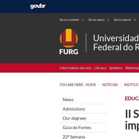
Go to content
Go to menu
Go to search
1
2
3
Universida
Federal do 
Information Access
Library
Systems
Webmai
>
>
YOU ARE HERE:
HOME
NOTÍCIAS
INSTITU
EDUC
News
Admissions
II
Our degrees
im
Guia de Fontes
22ª Semana