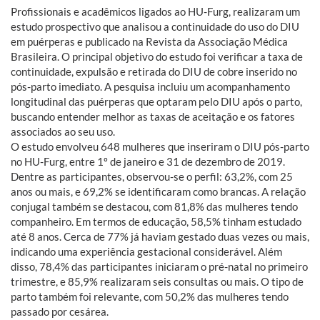
Profissionais e acadêmicos ligados ao HU-Furg, realizaram um
estudo prospectivo que analisou a continuidade do uso do DIU
em puérperas e publicado na Revista da Associação Médica
Brasileira. O principal objetivo do estudo foi verificar a taxa de
continuidade, expulsão e retirada do DIU de cobre inserido no
pós-parto imediato. A pesquisa incluiu um acompanhamento
longitudinal das puérperas que optaram pelo DIU após o parto,
buscando entender melhor as taxas de aceitação e os fatores
associados ao seu uso.
O estudo envolveu 648 mulheres que inseriram o DIU pós-parto
no HU-Furg, entre 1º de janeiro e 31 de dezembro de 2019.
Dentre as participantes, observou-se o perfil: 63,2%, com 25
anos ou mais, e 69,2% se identificaram como brancas. A relação
conjugal também se destacou, com 81,8% das mulheres tendo
companheiro. Em termos de educação, 58,5% tinham estudado
até 8 anos. Cerca de 77% já haviam gestado duas vezes ou mais,
indicando uma experiência gestacional considerável. Além
disso, 78,4% das participantes iniciaram o pré-natal no primeiro
trimestre, e 85,9% realizaram seis consultas ou mais. O tipo de
parto também foi relevante, com 50,2% das mulheres tendo
passado por cesárea.