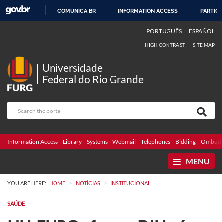
COMUNICA BR
INFORMATION ACCESS
PARTICI
SKIP
PORTUGUÊS
ESPAÑOL
TO
HIGH CONTRAST
SITE MAP
CONTENT
Universidade
Federal do Rio Grande
Information Access
Library
Systems
Webmail
Telephones
Bidding
Ombuds
MENU
>
>
YOU ARE HERE:
HOME
NOTÍCIAS
INSTITUCIONAL
SAÚDE