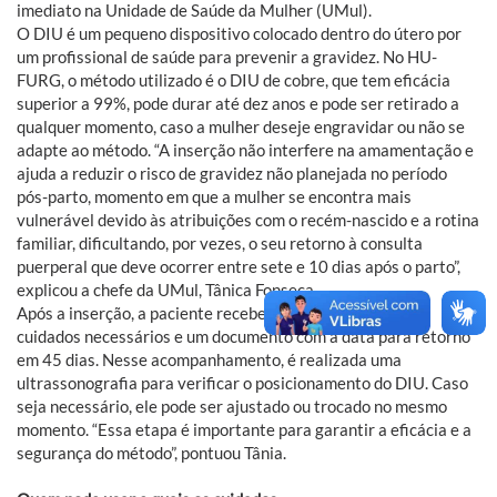
imediato na Unidade de Saúde da Mulher (UMul).
O DIU é um pequeno dispositivo colocado dentro do útero por
um profissional de saúde para prevenir a gravidez. No HU-
FURG, o método utilizado é o DIU de cobre, que tem eficácia
superior a 99%, pode durar até dez anos e pode ser retirado a
qualquer momento, caso a mulher deseje engravidar ou não se
adapte ao método. “A inserção não interfere na amamentação e
ajuda a reduzir o risco de gravidez não planejada no período
pós-parto, momento em que a mulher se encontra mais
vulnerável devido às atribuições com o recém-nascido e a rotina
familiar, dificultando, por vezes, o seu retorno à consulta
puerperal que deve ocorrer entre sete e 10 dias após o parto”,
explicou a chefe da UMul, Tânica Fonseca.
Após a inserção, a paciente recebe orientações sobre os
cuidados necessários e um documento com a data para retorno
em 45 dias. Nesse acompanhamento, é realizada uma
ultrassonografia para verificar o posicionamento do DIU. Caso
seja necessário, ele pode ser ajustado ou trocado no mesmo
momento. “Essa etapa é importante para garantir a eficácia e a
segurança do método”, pontuou Tânia.