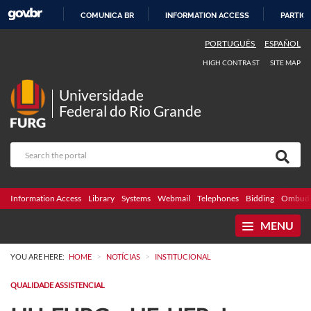
COMUNICA BR
INFORMATION ACCESS
PARTICI
SKIP
PORTUGUÊS
ESPAÑOL
TO
HIGH CONTRAST
SITE MAP
CONTENT
Universidade
Federal do Rio Grande
Information Access
Library
Systems
Webmail
Telephones
Bidding
Ombuds
MENU
>
>
YOU ARE HERE:
HOME
NOTÍCIAS
INSTITUCIONAL
QUALIDADE ASSISTENCIAL