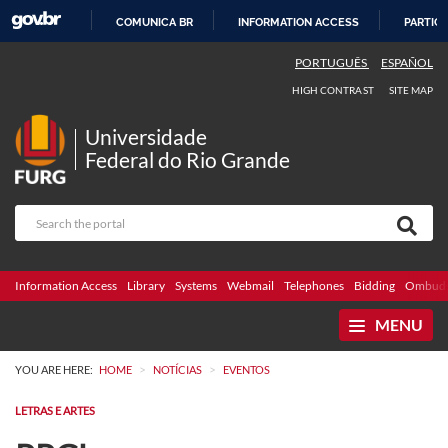
COMUNICA BR
INFORMATION ACCESS
PARTICI
SKIP
PORTUGUÊS
ESPAÑOL
TO
HIGH CONTRAST
SITE MAP
CONTENT
Universidade
Federal do Rio Grande
Information Access
Library
Systems
Webmail
Telephones
Bidding
Ombuds
MENU
>
>
YOU ARE HERE:
HOME
NOTÍCIAS
EVENTOS
LETRAS E ARTES