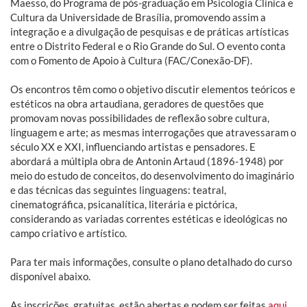
Maesso, do Programa de pós-graduação em Psicologia Clínica e
Cultura da Universidade de Brasília, promovendo assim a
integração e a divulgação de pesquisas e de práticas artísticas
entre o Distrito Federal e o Rio Grande do Sul. O evento conta
com o Fomento de Apoio à Cultura (FAC/Conexão-DF).
Os encontros têm como o objetivo discutir elementos teóricos e
estéticos na obra artaudiana, geradores de questões que
promovam novas possibilidades de reflexão sobre cultura,
linguagem e arte; as mesmas interrogações que atravessaram o
século XX e XXI, influenciando artistas e pensadores. E
abordará a múltipla obra de Antonin Artaud (1896-1948) por
meio do estudo de conceitos, do desenvolvimento do imaginário
e das técnicas das seguintes linguagens: teatral,
cinematográfica, psicanalítica, literária e pictórica,
considerando as variadas correntes estéticas e ideológicas no
campo criativo e artístico.
Para ter mais informações, consulte o plano detalhado do curso
disponível abaixo.
As inscrições, gratuitas, estão abertas e podem ser feitas
aqui
.