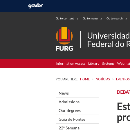
Go to content
Go to menu
Go to search
1
2
3
Universida
Federal do 
Information Access
Library
Systems
Webmai
>
>
YOU ARE HERE:
HOME
NOTÍCIAS
EVENTOS
DEBA
News
Admissions
Es
Our degrees
pr
Guia de Fontes
22ª Semana