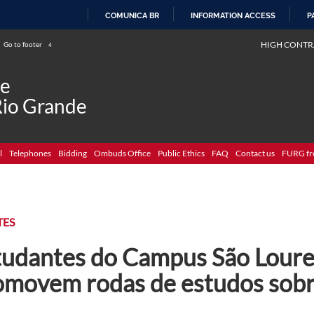
COMUNICA BR
INFORMATION ACCESS
P
SKIP
HIGH CONTR
Go to footer
4
TO
CONTENT
de
Rio Grande
l
Telephones
Bidding
Ombuds Office
Public Ethics
FAQ
Contact us
FURG fr
TES
tudantes do Campus São Loure
omovem rodas de estudos sobr