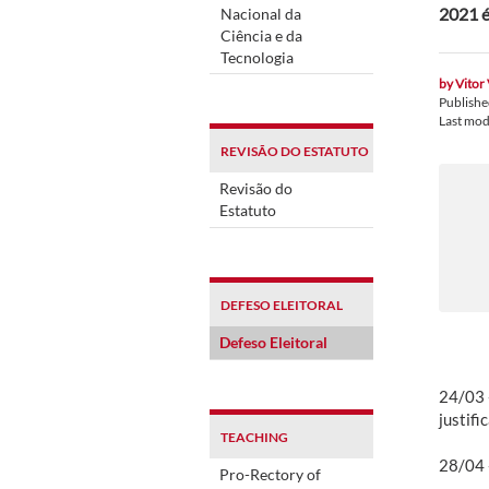
2021 é
Nacional da
Ciência e da
Tecnologia
by
Vitor
Publish
Last mod
REVISÃO DO ESTATUTO
Revisão do
Estatuto
DEFESO ELEITORAL
Defeso Eleitoral
24/03 -
justifi
TEACHING
28/04 
Pro-Rectory of