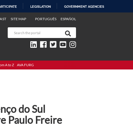
ARTICIPATE
LEGISLATION
GOVERNMENT AGENCIES
AST
SITE MAP
PORTUGUÊS
ESPAÑOL
om A to Z
AVA FURG
nço do Sul
e Paulo Freire