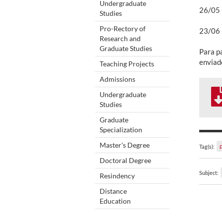
Undergraduate
26/05 
Studies
Pro-Rectory of
23/06 -
Research and
Graduate Studies
Para p
enviado
Teaching Projects
Admissions
Undergraduate
Studies
Graduate
Specialization
Master's Degree
Tag(s):
Doctoral Degree
Subject:
Resindency
Distance
Education