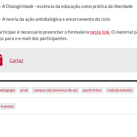
- A Dialogicidade - essência da educação como prática da liberdade
 A teoria da ação antidialógica e encerramento do ciclo
articipar é necessário preencher o formulário
neste link
. O material p
s para o e-mail dos participantes.
Cartaz
pedagogia
prae
campus são lourenço do sul
paulo freire
roda de estudos
Eventos