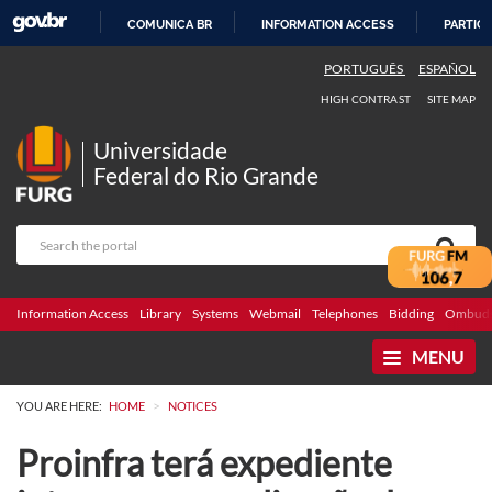
COMUNICA BR
INFORMATION ACCESS
PARTICI
SKIP
PORTUGUÊS
ESPAÑOL
TO
HIGH CONTRAST
SITE MAP
CONTENT
Universidade
Federal do Rio Grande
Information Access
Library
Systems
Webmail
Telephones
Bidding
Ombuds
MENU
>
YOU ARE HERE:
HOME
NOTICES
Proinfra terá expediente