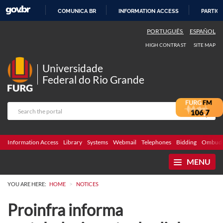
COMUNICA BR
INFORMATION ACCESS
PARTICI
SKIP
PORTUGUÊS
ESPAÑOL
TO
HIGH CONTRAST
SITE MAP
CONTENT
Universidade
Federal do Rio Grande
Information Access
Library
Systems
Webmail
Telephones
Bidding
Ombuds
MENU
>
YOU ARE HERE:
HOME
NOTICES
Proinfra informa