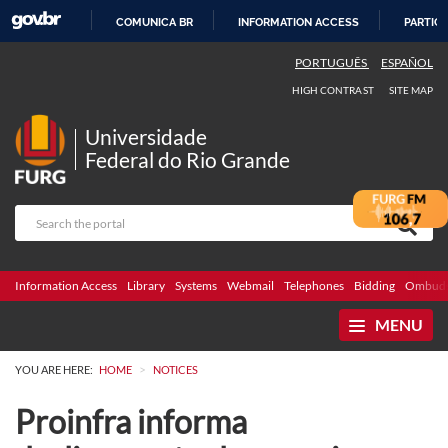
COMUNICA BR
INFORMATION ACCESS
PARTICI
SKIP
PORTUGUÊS
ESPAÑOL
TO
HIGH CONTRAST
SITE MAP
CONTENT
Universidade
Federal do Rio Grande
Information Access
Library
Systems
Webmail
Telephones
Bidding
Ombuds
MENU
>
YOU ARE HERE:
HOME
NOTICES
Proinfra informa