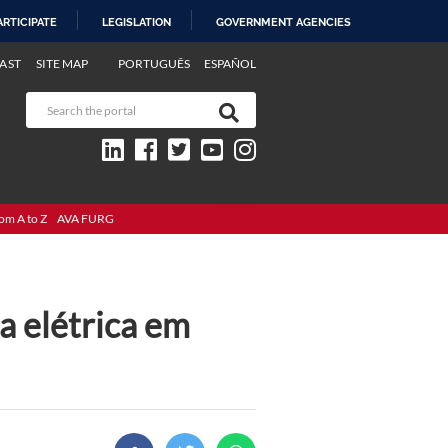
ARTICIPATE
LEGISLATION
GOVERNMENT AGENCIES
AST
SITE MAP
PORTUGUÊS
ESPAÑOL
om A to Z
AVA FURG
a elétrica em