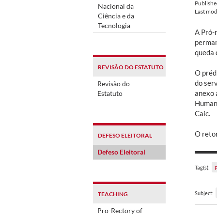
Publish
Nacional da
Last mod
Ciência e da
Tecnologia
A Pró-r
perman
queda 
REVISÃO DO ESTATUTO
O préd
do serv
Revisão do
anexo a
Estatuto
Humana
Caic.
O retor
DEFESO ELEITORAL
Defeso Eleitoral
Tag(s):
Subject:
TEACHING
Pro-Rectory of