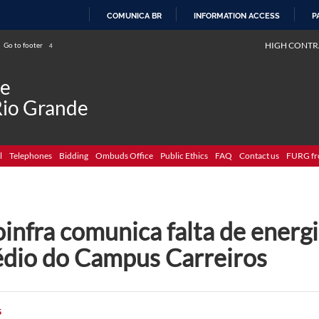
COMUNICA BR
INFORMATION ACCESS
P
SKIP
HIGH CONTR
Go to footer
4
TO
CONTENT
de
Rio Grande
l
Telephones
Bidding
Ombuds Office
Public Ethics
FAQ
Contact us
FURG fr
infra comunica falta de energi
édio do Campus Carreiros
G