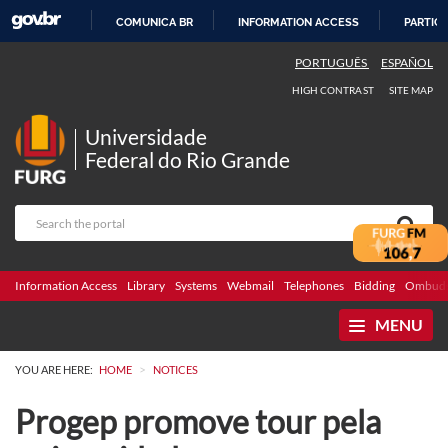
COMUNICA BR
INFORMATION ACCESS
PARTICI
SKIP
PORTUGUÊS
ESPAÑOL
TO
HIGH CONTRAST
SITE MAP
CONTENT
Universidade
Federal do Rio Grande
Information Access
Library
Systems
Webmail
Telephones
Bidding
Ombuds
MENU
>
YOU ARE HERE:
HOME
NOTICES
Progep promove tour pela