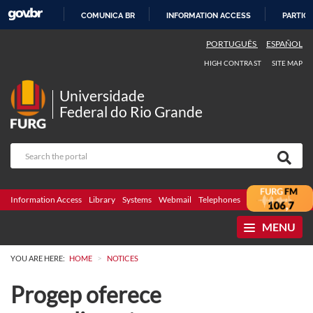
COMUNICA BR
INFORMATION ACCESS
PARTICI
SKIP
PORTUGUÊS
ESPAÑOL
TO
HIGH CONTRAST
SITE MAP
CONTENT
Universidade
Federal do Rio Grande
Information Access
Library
Systems
Webmail
Telephones
Bidding
Ombuds
MENU
>
YOU ARE HERE:
HOME
NOTICES
Progep oferece