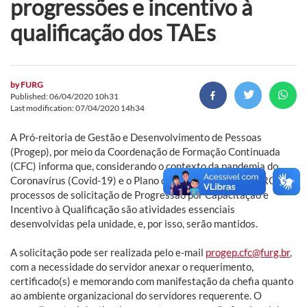
progressões e incentivo à
qualificação dos TAEs
by
FURG
Published: 06/04/2020 10h31
Last modification: 07/04/2020 14h34
A Pró-reitoria de Gestão e Desenvolvimento de Pessoas
(Progep), por meio da Coordenação de Formação Continuada
(CFC) informa que, considerando o contexto da pandemia do
Coronavírus (Covid-19) e o Plano de Contingência da FURG, os
processos de solicitação de Progressão por Capacitação e
Incentivo à Qualificação são atividades essenciais
desenvolvidas pela unidade, e, por isso, serão mantidos.
A solicitação pode ser realizada pelo e-mail
progep.cfc@furg.br
,
com a necessidade do servidor anexar o requerimento,
certificado(s) e memorando com manifestação da chefia quanto
ao ambiente organizacional do servidores requerente. O