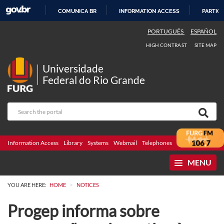
COMUNICA BR
INFORMATION ACCESS
PARTICI
SKIP
PORTUGUÊS
ESPAÑOL
TO
HIGH CONTRAST
SITE MAP
CONTENT
Universidade
Federal do Rio Grande
Information Access
Library
Systems
Webmail
Telephones
Bidding
Ombuds
MENU
>
YOU ARE HERE:
HOME
NOTICES
Progep informa sobre