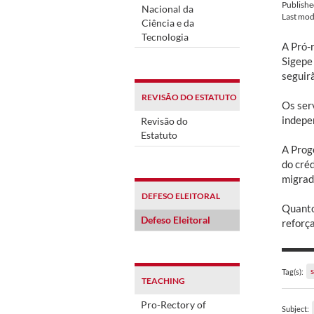
Publish
Nacional da
Last mod
Ciência e da
Tecnologia
A Pró-
Sigepe 
seguir
REVISÃO DO ESTATUTO
Os ser
indepen
Revisão do
Estatuto
A Prog
do cré
migrad
DEFESO ELEITORAL
Quanto
Defeso Eleitoral
reforç
Tag(s):
TEACHING
Pro-Rectory of
Subject: