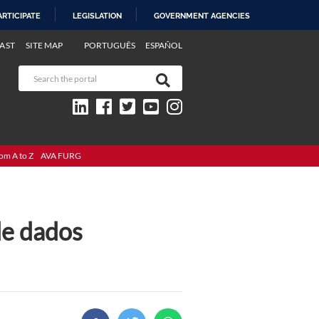
ARTICIPATE
LEGISLATION
GOVERNMENT AGENCIES
AST
SITE MAP
PORTUGUÊS
ESPAÑOL
om A to Z
AVA FURG
de dados