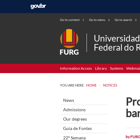
Go to content
Go to menu
Go to search
1
2
3
Universida
Federal do 
Information Access
Library
Systems
Webmai
>
YOU ARE HERE:
HOME
NOTICES
Pr
News
ba
Admissions
Our degrees
Guia de Fontes
by
FUR
22ª Semana