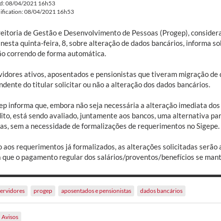
ed: 08/04/2021 16h53
ification: 08/04/2021 16h53
reitoria de Gestão e Desenvolvimento de Pessoas (Progep), consid
nesta quinta-feira, 8, sobre alteração de dados bancários, informa so
ão correndo de forma automática.
vidores ativos, aposentados e pensionistas que tiveram migração de d
dente do titular solicitar ou não a alteração dos dados bancários.
ep informa que, embora não seja necessária a alteração imediata do
dito, está sendo avaliado, juntamente aos bancos, uma alternativa pa
as, sem a necessidade de formalizações de requerimentos no Sigepe.
 aos requerimentos já formalizados, as alterações solicitadas serão 
a que o pagamento regular dos salários/proventos/benefícios se mant
servidores
progep
aposentados e pensionistas
dados bancários
Avisos