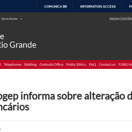
COMUNICA BR
INFORMATION ACCESS
P
SKIP
HIGH CONTR
Go to footer
4
TO
CONTENT
de
Rio Grande
l
Telephones
Bidding
Ombuds Office
Public Ethics
FAQ
Contact us
FURG fr
ogep informa sobre alteração 
ncários
G