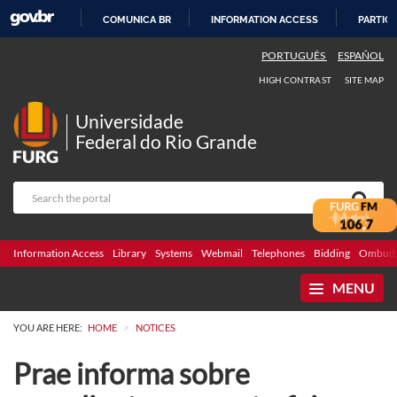
COMUNICA BR
INFORMATION ACCESS
PARTICI
SKIP
PORTUGUÊS
ESPAÑOL
TO
HIGH CONTRAST
SITE MAP
CONTENT
Universidade
Federal do Rio Grande
Information Access
Library
Systems
Webmail
Telephones
Bidding
Ombuds
MENU
>
YOU ARE HERE:
HOME
NOTICES
Prae informa sobre