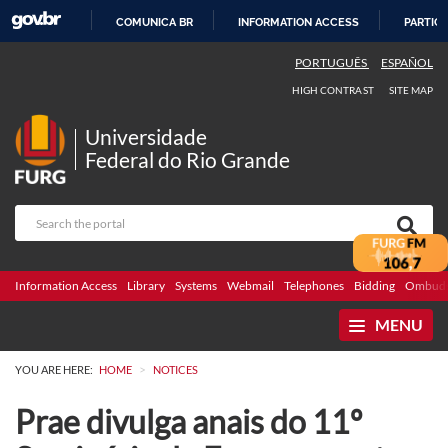
COMUNICA BR
INFORMATION ACCESS
PARTICI
SKIP
PORTUGUÊS
ESPAÑOL
TO
HIGH CONTRAST
SITE MAP
CONTENT
Universidade
Federal do Rio Grande
Information Access
Library
Systems
Webmail
Telephones
Bidding
Ombuds
MENU
>
YOU ARE HERE:
HOME
NOTICES
Prae divulga anais do 11º