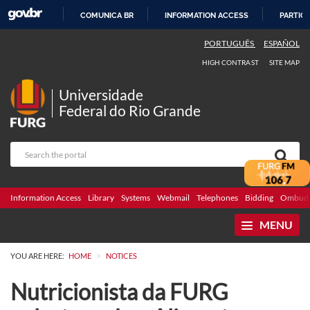
COMUNICA BR
INFORMATION ACCESS
PARTICI
SKIP
PORTUGUÊS
ESPAÑOL
TO
HIGH CONTRAST
SITE MAP
CONTENT
Universidade
Federal do Rio Grande
Information Access
Library
Systems
Webmail
Telephones
Bidding
Ombuds
MENU
>
YOU ARE HERE:
HOME
NOTICES
Nutricionista da FURG