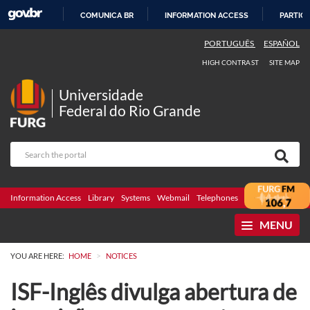
COMUNICA BR
INFORMATION ACCESS
PARTICI
SKIP
PORTUGUÊS
ESPAÑOL
TO
HIGH CONTRAST
SITE MAP
CONTENT
Universidade
Federal do Rio Grande
Information Access
Library
Systems
Webmail
Telephones
Bidding
Ombuds
MENU
>
YOU ARE HERE:
HOME
NOTICES
ISF-Inglês divulga abertura de