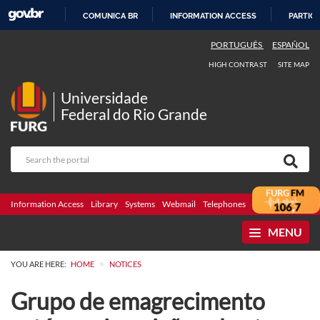
COMUNICA BR
INFORMATION ACCESS
PARTICI
SKIP
PORTUGUÊS
ESPAÑOL
TO
HIGH CONTRAST
SITE MAP
CONTENT
Universidade
Federal do Rio Grande
Information Access
Library
Systems
Webmail
Telephones
Bidding
Ombuds
MENU
>
YOU ARE HERE:
HOME
NOTICES
Grupo de emagrecimento