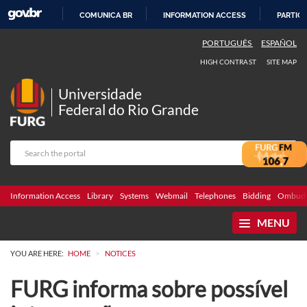
COMUNICA BR
INFORMATION ACCESS
PARTICI
SKIP
PORTUGUÊS
ESPAÑOL
TO
HIGH CONTRAST
SITE MAP
CONTENT
Universidade
Federal do Rio Grande
Information Access
Library
Systems
Webmail
Telephones
Bidding
Ombuds
MENU
>
YOU ARE HERE:
HOME
NOTICES
FURG informa sobre possível