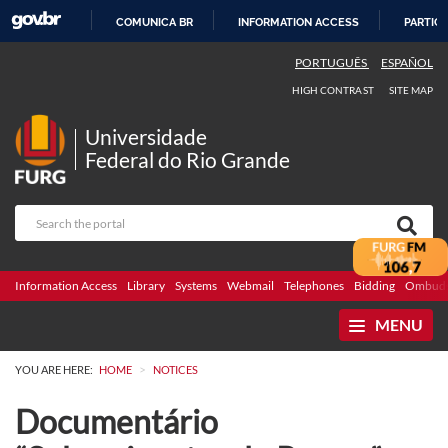
COMUNICA BR
INFORMATION ACCESS
PARTICI
SKIP
PORTUGUÊS
ESPAÑOL
TO
HIGH CONTRAST
SITE MAP
CONTENT
Universidade
Federal do Rio Grande
Information Access
Library
Systems
Webmail
Telephones
Bidding
Ombuds
MENU
>
YOU ARE HERE:
HOME
NOTICES
Documentário