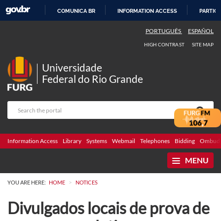
COMUNICA BR
INFORMATION ACCESS
PARTICI
SKIP
PORTUGUÊS
ESPAÑOL
TO
HIGH CONTRAST
SITE MAP
CONTENT
Universidade
Federal do Rio Grande
Information Access
Library
Systems
Webmail
Telephones
Bidding
Ombuds
MENU
>
YOU ARE HERE:
HOME
NOTICES
Divulgados locais de prova de