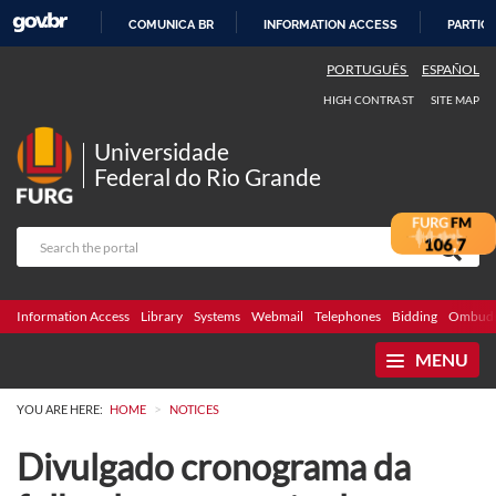
COMUNICA BR
INFORMATION ACCESS
PARTICI
SKIP
PORTUGUÊS
ESPAÑOL
TO
HIGH CONTRAST
SITE MAP
CONTENT
Universidade
Federal do Rio Grande
Information Access
Library
Systems
Webmail
Telephones
Bidding
Ombuds
MENU
>
YOU ARE HERE:
HOME
NOTICES
Divulgado cronograma da