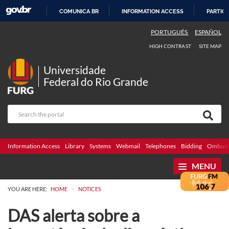
COMUNICA BR
INFORMATION ACCESS
PARTICI
SKIP
PORTUGUÊS
ESPAÑOL
TO
HIGH CONTRAST
SITE MAP
CONTENT
Universidade
Federal do Rio Grande
Information Access
Library
Systems
Webmail
Telephones
Bidding
Ombuds
MENU
>
YOU ARE HERE:
HOME
NOTICES
DAS alerta sobre a