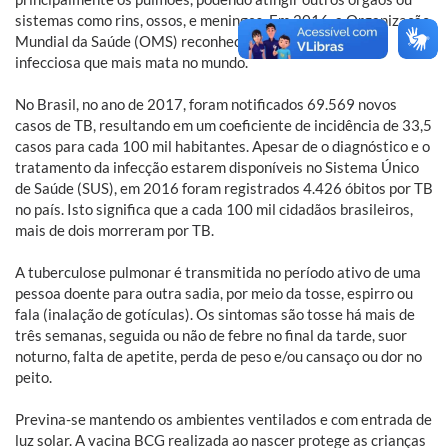
sistemas como rins, ossos, e meninges. Em 2016, a Organização
Mundial da Saúde (OMS) reconheceu a TB como a doença
infecciosa que mais mata no mundo.
No Brasil, no ano de 2017, foram notificados 69.569 novos
casos de TB, resultando em um coeficiente de incidência de 33,5
casos para cada 100 mil habitantes. Apesar de o diagnóstico e o
tratamento da infecção estarem disponíveis no Sistema Único
de Saúde (SUS), em 2016 foram registrados 4.426 óbitos por TB
no país. Isto significa que a cada 100 mil cidadãos brasileiros,
mais de dois morreram por TB.
A tuberculose pulmonar é transmitida no período ativo de uma
pessoa doente para outra sadia, por meio da tosse, espirro ou
fala (inalação de gotículas). Os sintomas são tosse há mais de
três semanas, seguida ou não de febre no final da tarde, suor
noturno, falta de apetite, perda de peso e/ou cansaço ou dor no
peito.
Previna-se mantendo os ambientes ventilados e com entrada de
luz solar. A vacina BCG realizada ao nascer protege as crianças