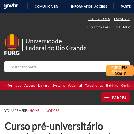
COMUNICA BR
INFORMATION ACCESS
PARTICI
SKIP
PORTUGUÊS
ESPAÑOL
TO
HIGH CONTRAST
SITE MAP
CONTENT
Universidade
Federal do Rio Grande
Information Access
Library
Systems
Webmail
Telephones
Bidding
Ombuds
MENU
>
YOU ARE HERE:
HOME
NOTICES
Curso pré-universitário