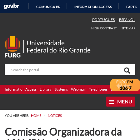
COMUNICA BR
INFORMATION ACCESS
PARTICI
SKIP
PORTUGUÊS
ESPAÑOL
TO
HIGH CONTRAST
SITE MAP
CONTENT
Universidade
Federal do Rio Grande
Information Access
Library
Systems
Webmail
Telephones
Bidding
Ombuds
MENU
>
YOU ARE HERE:
HOME
NOTICES
Comissão Organizadora da