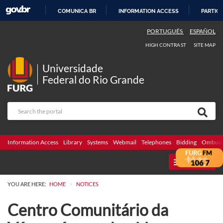
COMUNICA BR
INFORMATION ACCESS
PARTICI
SKIP
PORTUGUÊS
ESPAÑOL
TO
HIGH CONTRAST
SITE MAP
CONTENT
Universidade
Federal do Rio Grande
Information Access
Library
Systems
Webmail
Telephones
Bidding
Ombuds
MENU
>
YOU ARE HERE:
HOME
NOTICES
Centro Comunitário da