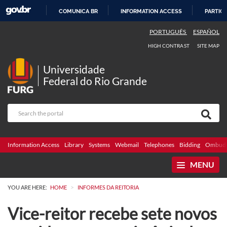
COMUNICA BR
INFORMATION ACCESS
PARTICI
SKIP
PORTUGUÊS
ESPAÑOL
TO
HIGH CONTRAST
SITE MAP
CONTENT
Universidade
Federal do Rio Grande
Information Access
Library
Systems
Webmail
Telephones
Bidding
Ombuds
MENU
>
YOU ARE HERE:
HOME
INFORMES DA REITORIA
Vice-reitor recebe sete novos