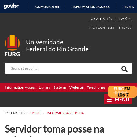
COMUNICA BR
INFORMATION ACCESS
PARTICI
SKIP
PORTUGUÊS
ESPAÑOL
TO
HIGH CONTRAST
SITE MAP
CONTENT
Universidade
Federal do Rio Grande
Information Access
Library
Systems
Webmail
Telephones
Bidding
Ombuds
MENU
>
YOU ARE HERE:
HOME
INFORMES DA REITORIA
Servidor toma posse na