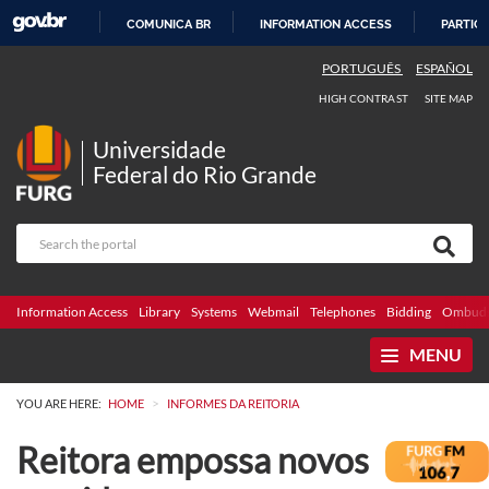
COMUNICA BR
INFORMATION ACCESS
PARTICI
SKIP
PORTUGUÊS
ESPAÑOL
TO
HIGH CONTRAST
SITE MAP
CONTENT
Universidade
Federal do Rio Grande
Information Access
Library
Systems
Webmail
Telephones
Bidding
Ombuds
MENU
>
YOU ARE HERE:
HOME
INFORMES DA REITORIA
Reitora empossa novos