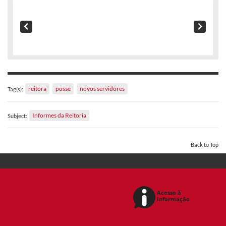
reitora
posse
novos servidores
Tag(s):
Informes da Reitoria
Subject:
Back to Top