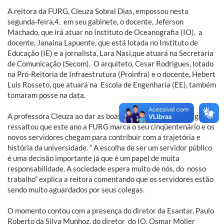
A reitora da FURG, Cleuza Sobral Dias, empossou nesta
segunda-feira,4, em seu gabinete, o docente, Jeferson
Machado, que irá atuar no Instituto de Oceanografia (IO), a
docente, Janaina Lapuente, que está lotada no Instituto de
Educação (IE) e a jornalista, Lara Nasi,que atuará na Secretaria
de Comunicação (Secom). O arquiteto, Cesar Rodrigues, lotado
na Pró-Reitoria de Infraestrutura (Proinfra) e o docente, Hebert
Luis Rosseto, que atuará na Escola de Engenharia (EE), também
tomaram posse na data.
A professora Cleuza ao dar as boas-vindas aos recém-chegados
ressaltou que este ano a FURG marca o seu cinqüentenário e os
novos servidores chegam para contribuir com a trajetória e
história da universidade. “ A escolha de ser um servidor público
é uma decisão importante já que é um papel de muita
responsabilidade. A sociedade espera muito de nós, do nosso
trabalho” explica a reitora comentando que os servidores estão
sendo muito aguardados por seus colegas.
O momento contou com a presença do diretor da Esantar, Paulo
Roberto da Silva Munhoz, do diretor do IO, Osmar Moller