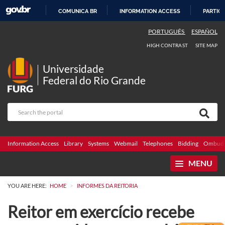
COMUNICA BR
INFORMATION ACCESS
PARTICI
SKIP
PORTUGUÊS
ESPAÑOL
TO
HIGH CONTRAST
SITE MAP
CONTENT
Universidade
Federal do Rio Grande
Information Access
Library
Systems
Webmail
Telephones
Bidding
Ombuds
MENU
>
YOU ARE HERE:
HOME
INFORMES DA REITORIA
Reitor em exercício recebe