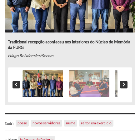
Tradicional recepção aconteceu nos interiores do Núcleo de Memória
da FURG
Hiago Reisdoerfer/Secom
posse
novos servidores
nume
reitor em exercício
Tag(s):
Informes da Reitoria
Subject: