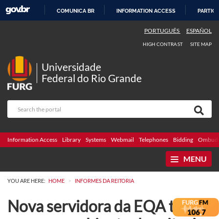
COMUNICA BR
INFORMATION ACCESS
PARTICI
SKIP
PORTUGUÊS
ESPAÑOL
TO
HIGH CONTRAST
SITE MAP
CONTENT
Universidade
Federal do Rio Grande
Information Access
Library
Systems
Webmail
Telephones
Bidding
Ombuds
MENU
>
YOU ARE HERE:
HOME
INFORMES DA REITORIA
Nova servidora da EQA toma