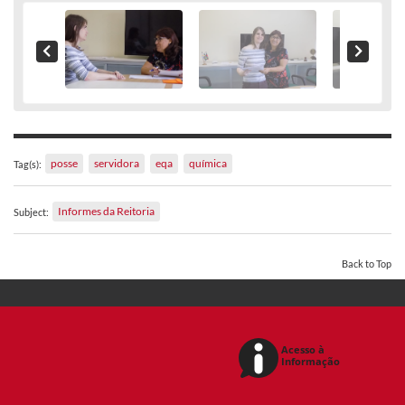
posse
servidora
eqa
química
Tag(s):
Informes da Reitoria
Subject:
Back to Top