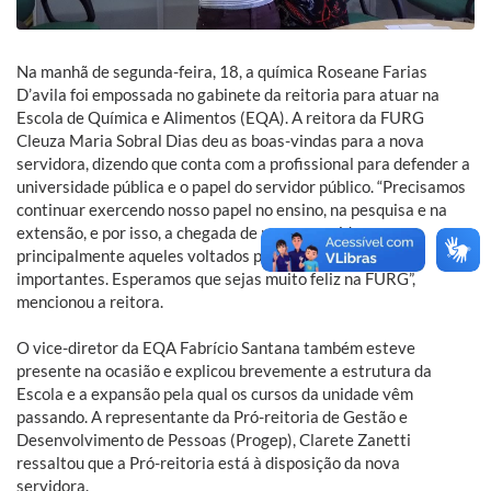
Na manhã de segunda-feira, 18, a química Roseane Farias
D’avila foi empossada no gabinete da reitoria para atuar na
Escola de Química e Alimentos (EQA). A reitora da FURG
Cleuza Maria Sobral Dias deu as boas-vindas para a nova
servidora, dizendo que conta com a profissional para defender a
universidade pública e o papel do servidor público. “Precisamos
continuar exercendo nosso papel no ensino, na pesquisa e na
extensão, e por isso, a chegada de novos servidores,
principalmente aqueles voltados para a pesquisa, são tão
importantes. Esperamos que sejas muito feliz na FURG”,
mencionou a reitora.
O vice-diretor da EQA Fabrício Santana também esteve
presente na ocasião e explicou brevemente a estrutura da
Escola e a expansão pela qual os cursos da unidade vêm
passando. A representante da Pró-reitoria de Gestão e
Desenvolvimento de Pessoas (Progep), Clarete Zanetti
ressaltou que a Pró-reitoria está à disposição da nova
servidora.