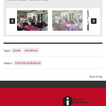
posse
servidores
Tag(s):
Informes da Reitoria
Subject:
Back to Top