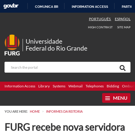
COMUNICA BR
INFORMATION ACCESS
PARTICI
SKIP
PORTUGUÊS
ESPAÑOL
TO
HIGH CONTRAST
SITE MAP
CONTENT
Universidade
Federal do Rio Grande
Information Access
Library
Systems
Webmail
Telephones
Bidding
Ombuds
MENU
>
YOU ARE HERE:
HOME
INFORMES DA REITORIA
FURG recebe nova servidora