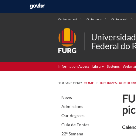
Go to content
Go to menu
Go to search
1
2
3
Universida
Federal do 
Information Access
Library
Systems
Webmai
>
YOU ARE HERE:
HOME
INFORMES DA REITORI
FUR
News
pi
Admissions
Our degrees
Guia de Fontes
Calend
22ª Semana