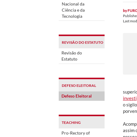
Nacional da
Ciência e da
by
FUR
Tecnologia
Publish
Last mod
REVISÃO DO ESTATUTO
Revisão do
Estatuto
DEFESO ELEITORAL
superi
Defeso Eleitoral
investi
o sigil
porven
TEACHING
Acompa
assim 
Pro-Rectory of
pessoa