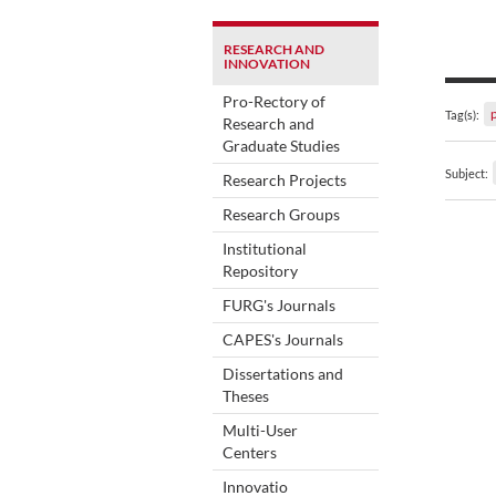
RESEARCH AND
INNOVATION
Pro-Rectory of
Tag(s):
Research and
Graduate Studies
Subject:
Research Projects
Research Groups
Institutional
Repository
FURG's Journals
CAPES's Journals
Dissertations and
Theses
Multi-User
Centers
Innovatio