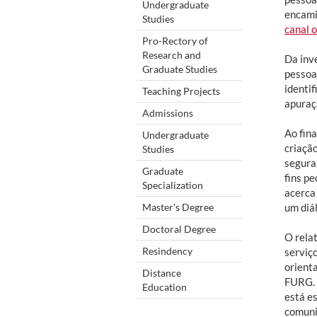
Undergraduate
encamin
Studies
canal o
Pro-Rectory of
Research and
Da inve
Graduate Studies
pessoa
identi
Teaching Projects
apuraçã
Admissions
Ao fina
Undergraduate
criaçã
Studies
segura
Graduate
fins p
Specialization
acerca 
Master's Degree
um diál
Doctoral Degree
O rela
Resindency
serviço
orient
Distance
FURG. 
Education
está e
comuni