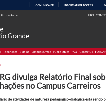
COMUNICA BR
INFORMATION ACCESS
P
SKIP
HIGH CONTR
Go to footer
4
TO
CONTENT
de
Rio Grande
l
Telephones
Bidding
Ombuds Office
Public Ethics
FAQ
Contact us
FURG fr
A
G divulga Relatório Final sob
chações no Campus Carreiros
ário de atividades de natureza pedagógico-dialógica está sendo 