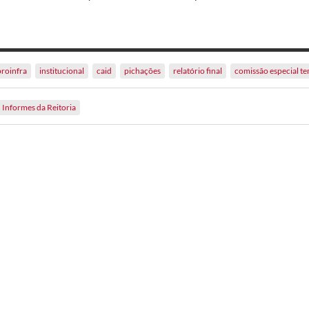
proinfra
institucional
caid
pichações
relatório final
comissão especial t
Informes da Reitoria