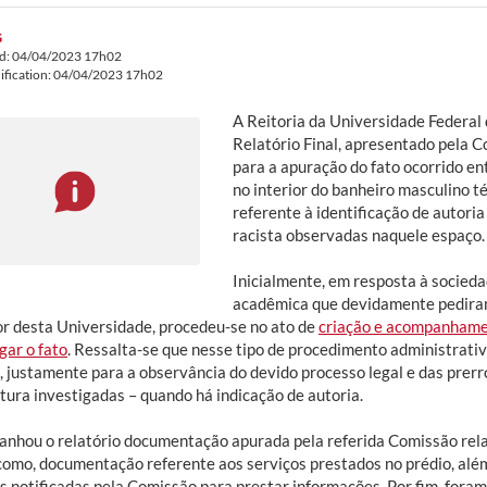
G
ed: 04/04/2023 17h02
ification: 04/04/2023 17h02
A Reitoria da Universidade Federal
Relatório Final, apresentado pela C
para a apuração do fato ocorrido ent
no interior do banheiro masculino t
referente à identificação de autori
racista observadas naquele espaço.
Inicialmente, em resposta à socied
acadêmica que devidamente pediram
or desta Universidade, procedeu-se no ato de
criação e acompanhamen
gar o fato
. Ressalta-se que nesse tipo de procedimento administrativ
o, justamente para a observância do devido processo legal e das prer
tura investigadas – quando há indicação de autoria.
nhou o relatório documentação apurada pela referida Comissão rela
como, documentação referente aos serviços prestados no prédio, além
s notificadas pela Comissão para prestar informações. Por fim, for