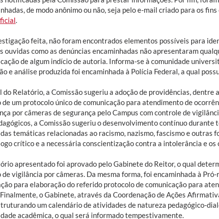
hadas, de modo anônimo ou não, seja pelo e-mail criado para os fins 
ficial
.
stigação feita, não foram encontrados elementos possíveis para ident
s ouvidas como as denúncias encaminhadas não apresentaram qualqu
ficação de algum indício de autoria. Informa-se à comunidade univers
o e análise produzida foi encaminhada à Polícia Federal, a qual poss
l do Relatório, a Comissão sugeriu a adoção de providências, dentre a
o de um protocolo único de comunicação para atendimento de ocorrênc
nça por câmeras de segurança pelo Campus com controle de vigilância
edagógicos, a Comissão sugeriu o desenvolvimento contínuo durante 
das temáticas relacionadas ao racismo, nazismo, fascismo e outras fo
ogo crítico e a necessária conscientização contra a intolerância e os 
tório apresentado foi aprovado pelo Gabinete do Reitor, o qual dete
 de vigilância por câmeras. Da mesma forma, foi encaminhada à Pró-re
ação para elaboração do referido protocolo de comunicação para ate
Finalmente, o Gabinete, através da Coordenação de Ações Afirmativas
struturando um calendário de atividades de natureza pedagógico-dial
dade acadêmica, o qual será informado tempestivamente.