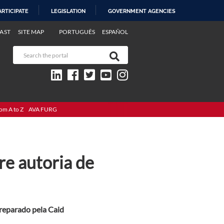
ARTICIPATE
LEGISLATION
GOVERNMENT AGENCIES
AST
SITE MAP
PORTUGUÊS
ESPAÑOL
om A to Z
AVA FURG
re autoria de
preparado pela Caid