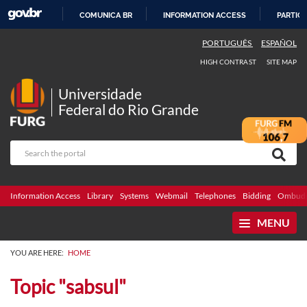
COMUNICA BR
INFORMATION ACCESS
PARTICI
SKIP
PORTUGUÊS
ESPAÑOL
TO
HIGH CONTRAST
SITE MAP
CONTENT
Universidade
Federal do Rio Grande
Information Access
Library
Systems
Webmail
Telephones
Bidding
Ombuds
MENU
YOU ARE HERE:
HOME
Topic "sabsul"