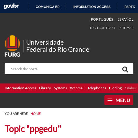
COMUNICA BR
INFORMATION ACCESS
PARTICI
SKIP
PORTUGUÊS
ESPAÑOL
TO
HIGH CONTRAST
SITE MAP
CONTENT
Universidade
Federal do Rio Grande
Information Access
Library
Systems
Webmail
Telephones
Bidding
Ombuds
MENU
YOU ARE HERE:
HOME
Topic "ppgedu"