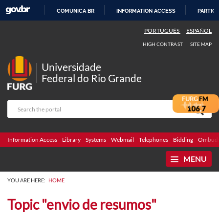
COMUNICA BR
INFORMATION ACCESS
PARTICI
SKIP
PORTUGUÊS
ESPAÑOL
TO
HIGH CONTRAST
SITE MAP
CONTENT
Universidade
Federal do Rio Grande
Information Access
Library
Systems
Webmail
Telephones
Bidding
Ombuds
MENU
YOU ARE HERE:
HOME
Topic "envio de resumos"