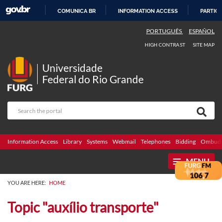
COMUNICA BR
INFORMATION ACCESS
PARTICI
SKIP
PORTUGUÊS
ESPAÑOL
TO
HIGH CONTRAST
SITE MAP
CONTENT
Universidade
Federal do Rio Grande
Information Access
Library
Systems
Webmail
Telephones
Bidding
Ombuds
MENU
YOU ARE HERE:
HOME
Topic "auxílio transporte"