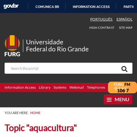
COMUNICA BR
INFORMATION ACCESS
PARTICI
SKIP
PORTUGUÊS
ESPAÑOL
TO
HIGH CONTRAST
SITE MAP
CONTENT
Universidade
Federal do Rio Grande
Information Access
Library
Systems
Webmail
Telephones
Bidding
Ombuds
MENU
YOU ARE HERE:
HOME
Topic "aquacultura"