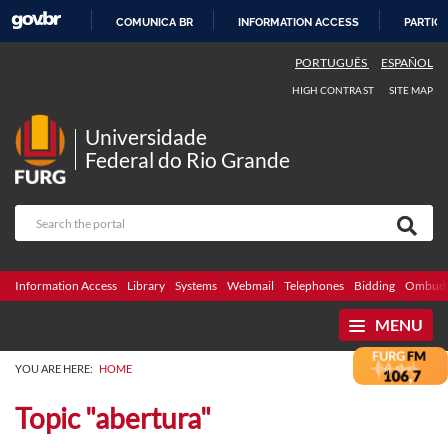
COMUNICA BR
INFORMATION ACCESS
PARTICI
SKIP
PORTUGUÊS
ESPAÑOL
TO
HIGH CONTRAST
SITE MAP
CONTENT
Universidade
Federal do Rio Grande
Information Access
Library
Systems
Webmail
Telephones
Bidding
Ombuds
MENU
YOU ARE HERE:
HOME
Topic "abertura"