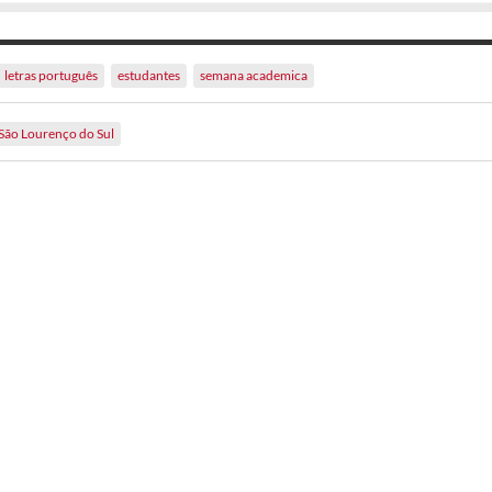
letras português
estudantes
semana academica
São Lourenço do Sul