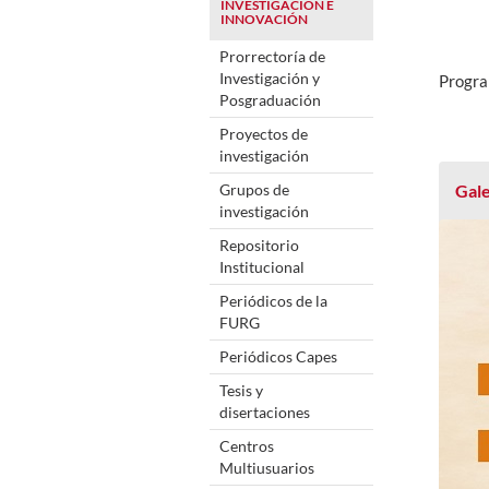
INVESTIGACIÓN E
INNOVACIÓN
Prorrectoría de
Investigación y
Progra
Posgraduación
Proyectos de
investigación
Grupos de
Gale
investigación
Repositorio
Institucional
Periódicos de la
FURG
Periódicos Capes
Tesis y
disertaciones
Centros
Multiusuarios