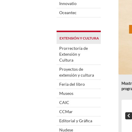
Innovatio
Oceantec
EXTENSIÓN Y CULTURA
Prorrectoría de
Extensión y
Cultura
Proyectos de
extensión y cultura
Mostra
Feria del libro
progr
Museos
CAIC
CCMar
Editorial y Gráfica
Nudese