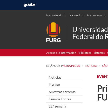
Ir al contenido
Ir al menú
Ir al buscador
1
2
3
Universida
Federal do 
Acceso a la información
Biblioteca
Sistemas
>
>
ESTÁ AQUÍ:
PAGINA INICIAL
NOTÍCIAS
SÃO
EVEN
Noticias
Ingreso
Pr
Nuestras carreras
FU
Guia de Fontes
22ª Semana