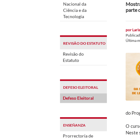
Mostra
Nacional da
parte 
Ciência e da
Tecnologia
por
Lari
Publica
Última m
REVISÃO DO ESTATUTO
Revisão do
Estatuto
DEFESO ELEITORAL
Defeso Eleitoral
do Pro
ENSEÑANZA
O curs
Neste 
Prorrectoría de