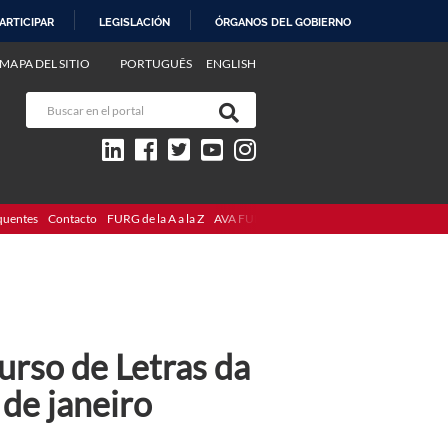
ARTICIPAR
LEGISLACIÓN
ÓRGANOS DEL GOBIERNO
MAPA DEL SITIO
PORTUGUÊS
ENGLISH
quentes
Contacto
FURG de la A a la Z
AVA FURG
rso de Letras da
de janeiro