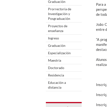
Graduación
Para a
Prorrectoría de
perspe
Investigación y
de toda
Posgraduación
João C
Proyectos de
entre d
enseñanza
Ingreso
“A pro
manife
Graduación
destac
Especialización
Alunos
Maestría
realiza
Doctorado
Residencia
Educación a
Inscri
distancia
Inscri
Inscri