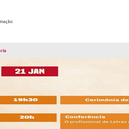
mação:
ría