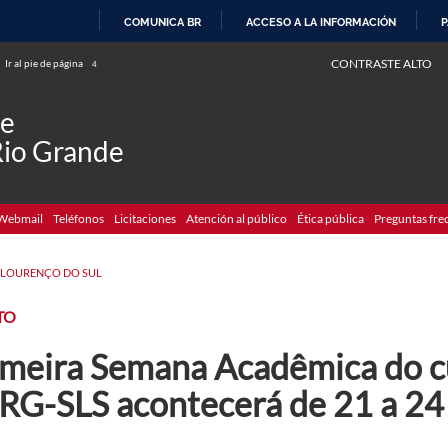
COMUNICA BR
ACCESO A LA INFORMACIÓN
P
IR
CONTRASTE ALTO
Ir al pie de página
4
AL
CONTENIDO
de
Rio Grande
Webmail
Teléfonos
Licitaciones
Atención al público
Ética pública
Preguntas fre
 LOURENÇO DO SUL
TO
imeira Semana Acadêmica do cu
RG-SLS acontecerá de 21 a 24 