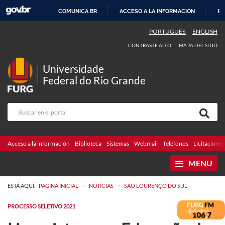
COMUNICA BR
ACCESO A LA INFORMACIÓN
PA
IR
PORTUGUÊS
ENGLISH
AL
CONTRASTE ALTO
MAPA DEL SITIO
CONTENIDO
Universidade
Federal do Rio Grande
Acceso a la información
Biblioteca
Sistemas
Webmail
Teléfonos
Licitaciones
MENU
>
>
ESTÁ AQUÍ:
PAGINA INICIAL
NOTÍCIAS
SÃO LOURENÇO DO SUL
PROCESSO SELETIVO 2021