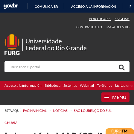
COMUNICA BR
ACCESO A LA INFORMACIÓN
PA
IR
PORTUGUÊS
ENGLISH
AL
CONTRASTE ALTO
MAPA DEL SITIO
CONTENIDO
Universidade
Federal do Rio Grande
Acceso a la información
Biblioteca
Sistemas
Webmail
Teléfonos
Licitaciones
MENU
>
>
ESTÁ AQUÍ:
PAGINA INICIAL
NOTÍCIAS
SÃO LOURENÇO DO SUL
CHUVAS