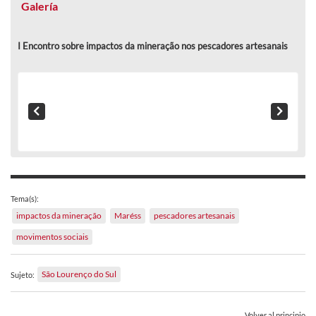
Galería
I Encontro sobre impactos da mineração nos pescadores artesanais
Tema(s):
impactos da mineração
Maréss
pescadores artesanais
movimentos sociais
São Lourenço do Sul
Sujeto:
Volver al principio