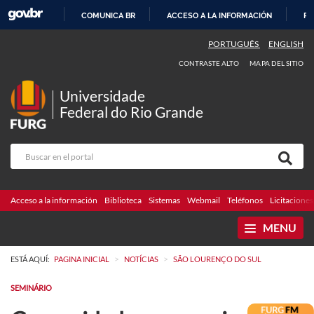
COMUNICA BR
ACCESO A LA INFORMACIÓN
PA
IR
PORTUGUÊS
ENGLISH
AL
CONTRASTE ALTO
MAPA DEL SITIO
CONTENIDO
Universidade
Federal do Rio Grande
Acceso a la información
Biblioteca
Sistemas
Webmail
Teléfonos
Licitaciones
MENU
>
>
ESTÁ AQUÍ:
PAGINA INICIAL
NOTÍCIAS
SÃO LOURENÇO DO SUL
SEMINÁRIO